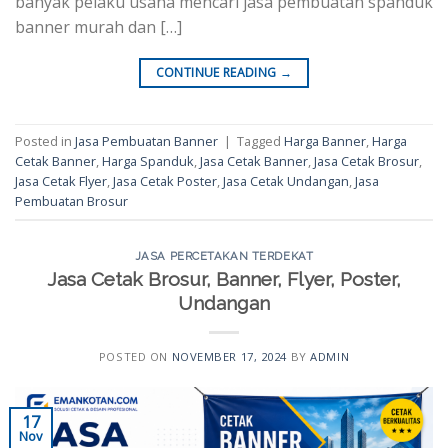
banyak pelaku usaha mencari jasa pembuatan spanduk
banner murah dan […]
CONTINUE READING
→
Posted in
Jasa Pembuatan Banner
|
Tagged
Harga Banner
,
Harga
Cetak Banner
,
Harga Spanduk
,
Jasa Cetak Banner
,
Jasa Cetak Brosur
,
Jasa Cetak Flyer
,
Jasa Cetak Poster
,
Jasa Cetak Undangan
,
Jasa
Pembuatan Brosur
JASA PERCETAKAN TERDEKAT
Jasa Cetak Brosur, Banner, Flyer, Poster,
Undangan
POSTED ON
NOVEMBER 17, 2024
BY
ADMIN
17
Nov